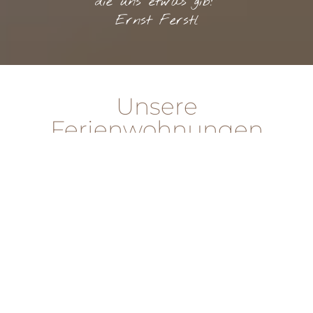
die uns etwas gib!"
Ernst Ferstl
Unsere
Ferienwohnungen
Vier lichtdurchflutete Ferienwohnungen und
ein Einzelzimmer mit unvergesslichem Blick
über das Hochtal Bernaus erwarten dich bei
uns!
Mit viel Liebe zum Detail, sind unsere
Appartements in modernem Landhausstil