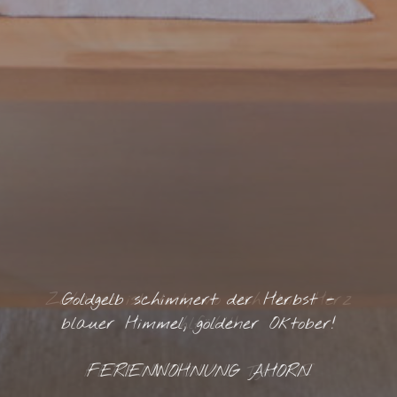
Zuhause ist dort, wo sich dein Herz
Goldgelb schimmert der Herbst -
blauer Himmel, goldener Oktober!
wohlfühlt!
FERIENWOHNUNG TANNE
FERIENWOHNUNG AHORN